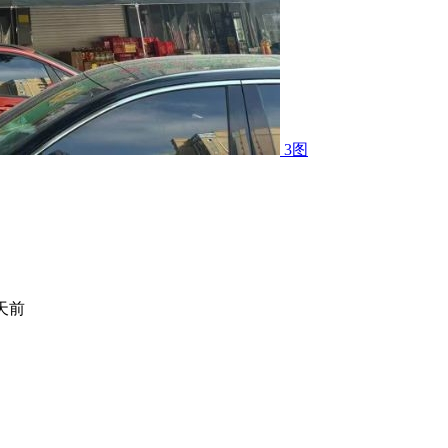
3图
 天前