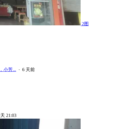
2图
小芳...
·
6 天前
天 21:03