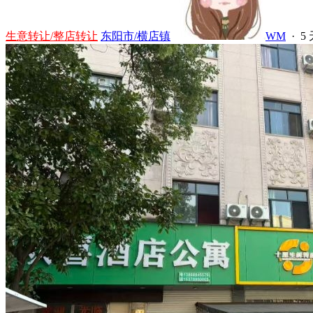
生意转让/整店转让
东阳市/横店镇
WM
·
5