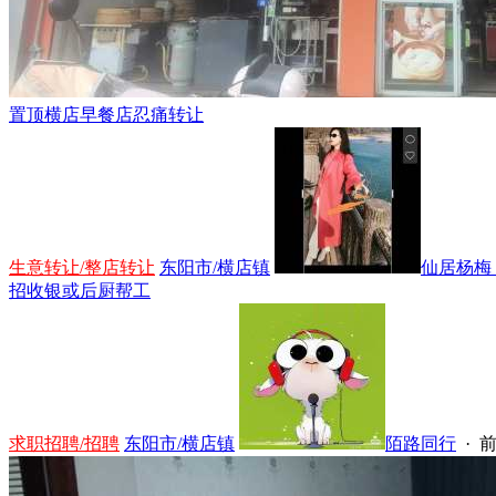
置顶
横店早餐店忍痛转让
生意转让/整店转让
东阳市/横店镇
仙居杨梅，
招收银或后厨帮工
求职招聘/招聘
东阳市/横店镇
陌路同行
·
前