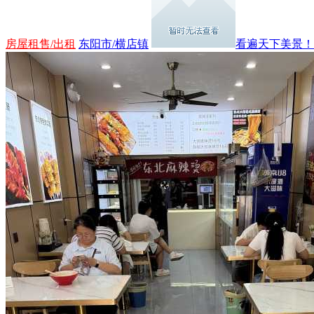
房屋租售/出租
东阳市/横店镇
看遍天下美景！..