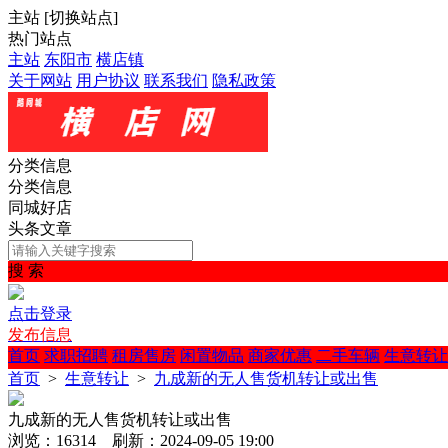
主站
[
切换站点
]
热门站点
主站
东阳市
横店镇
关于网站
用户协议
联系我们
隐私政策
分类信息
分类信息
同城好店
头条文章
搜 索
点击登录
发布信息
首页
求职招聘
租房售房
闲置物品
商家优惠
二手车辆
生意转让
首页
>
生意转让
>
九成新的无人售货机转让或出售
九成新的无人售货机转让或出售
浏览：16314 刷新：2024-09-05 19:00