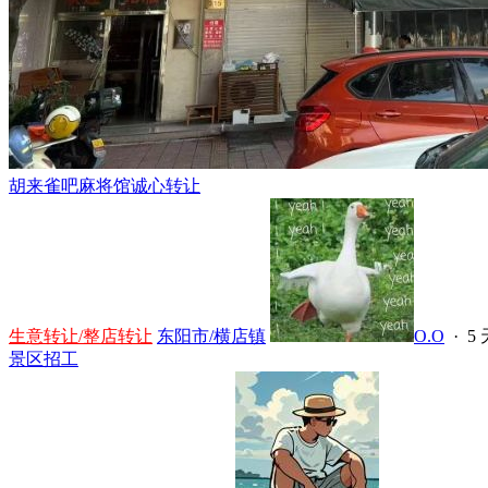
胡来雀吧麻将馆诚心转让
生意转让/整店转让
东阳市/横店镇
O.O
·
5
景区招工