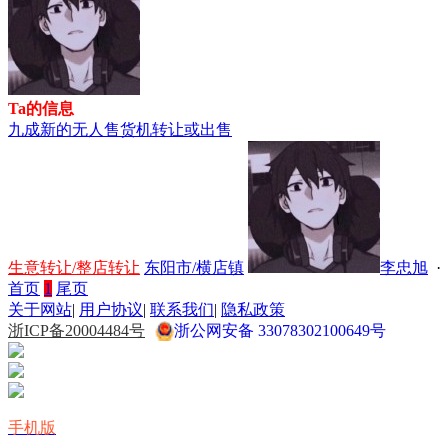
Ta的信息
九成新的无人售货机转让或出售
生意转让/整店转让
东阳市/横店镇
李忠旭
· 
首页
1
尾页
关于网站
|
用户协议
|
联系我们
|
隐私政策
浙ICP备20004484号
浙公网安备 33078302100649号
手机版