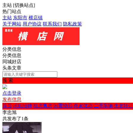
主站
[
切换站点
]
热门站点
主站
东阳市
横店镇
关于网站
用户协议
联系我们
隐私政策
分类信息
分类信息
同城好店
头条文章
搜 索
点击登录
发布信息
首页
求职招聘
租房售房
闲置物品
商家优惠
二手车辆
生意转让
李忠旭
共发布了
1
条