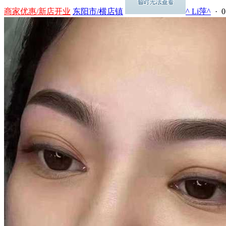
商家优惠/新店开业
东阳市/横店镇
^ Li萍^
· 0