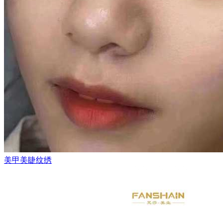
美甲美睫纹绣