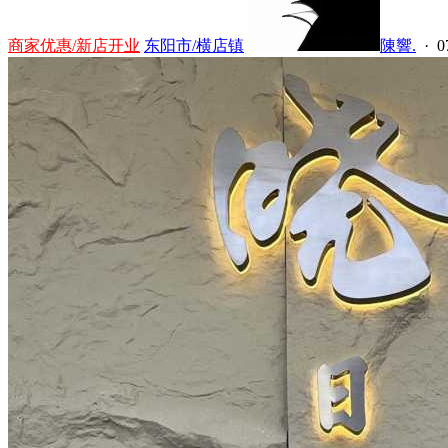
商家优惠/新店开业
东阳市/横店镇
陳響.
· 0