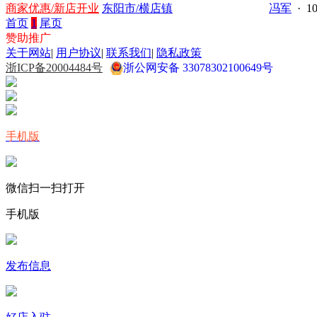
商家优惠/新店开业
东阳市/横店镇
冯军
· 10
首页
1
尾页
赞助推广
关于网站
|
用户协议
|
联系我们
|
隐私政策
浙ICP备20004484号
浙公网安备 33078302100649号
手机版
微信扫一扫打开
手机版
发布信息