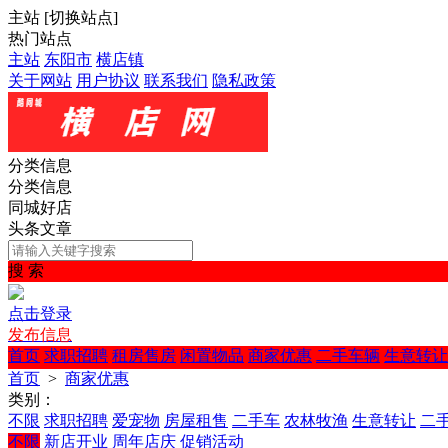
主站
[
切换站点
]
热门站点
主站
东阳市
横店镇
关于网站
用户协议
联系我们
隐私政策
分类信息
分类信息
同城好店
头条文章
搜 索
点击登录
发布信息
首页
求职招聘
租房售房
闲置物品
商家优惠
二手车辆
生意转让
首页
>
商家优惠
类别：
不限
求职招聘
爱宠物
房屋租售
二手车
农林牧渔
生意转让
二
不限
新店开业
周年店庆
促销活动