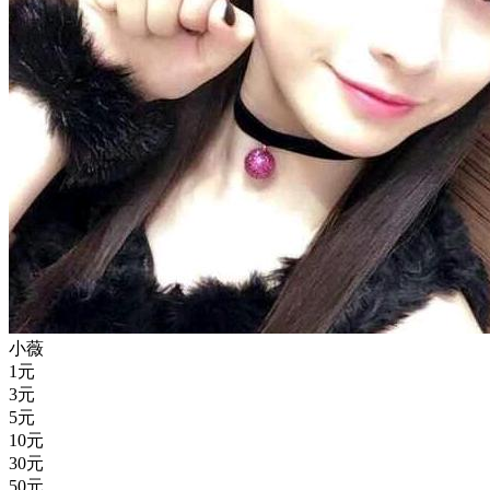
小薇
1
元
3
元
5
元
10
元
30
元
50
元