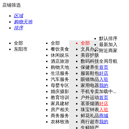
店铺筛选
区域
购物天地
排序
默认排序
全部
全部
全部
最新加入
东阳市
餐饮美食
文具办公
附近商家
休闲娱乐
美容护肤
酒店旅游
数码科技
全局导航
购物天地
保健养生
首页
生活服务
服装鞋包
好店
汽车服务
眼镜饰品
入驻
母婴专区
家用电器
我的
婚庆摄影
手机专卖
加载中...
教育培训
户外运动
首页
家具建材
茗茶烟酒
好店
房产相关
珠宝钟表
入驻
商务服务
鲜花礼品
商城
农林牧渔
商行超市
我的
生鲜特产