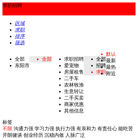
求职招聘
区域
求职
排序
筛选
默认
全部
全部
求职招聘
全部
最新
东阳市
爱宠物
招聘
最热
房屋租售
求职
附近
二手车
农林牧渔
生意转让
二手买卖
商家优惠
其他信息
标签
不限
沟通力强
学习力强
执行力强
有亲和力
有责任心
能吃苦
开朗健谈
创业经历
沉稳内敛
人脉广泛