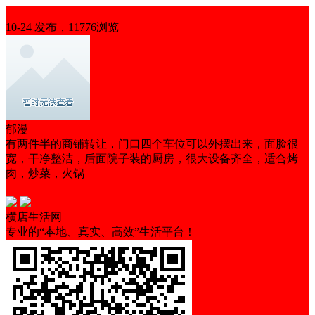
整店转让
10-24 发布，11776浏览
郁漫
有两件半的商铺转让，门口四个车位可以外摆出来，面脸很
宽，干净整洁，后面院子装的厨房，很大设备齐全，适合烤
肉，炒菜，火锅
低租金
可空转
临街铺面
横店生活网
专业的“本地、真实、高效”生活平台！