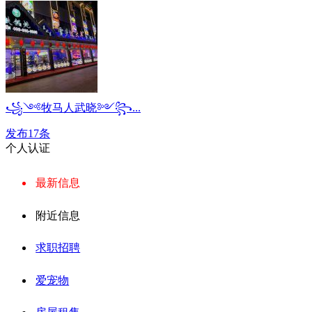
꧁༺牧马人武晓༻꧂...
发布17条
个人认证
最新信息
附近信息
求职招聘
爱宠物