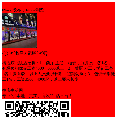
招聘
09-22 发布，14337浏览
꧁༺牧马人武晓༻꧂...
横店东北饭店招聘：1、前厅 主管，领班，服务员，各1名，
有经验的优先工资4000 - 5000以上；2、后厨 刀工，学徒工各
1名工资面谈；以上人员要求长期，短期勿扰；3、包饺子学徒
工1名，工资3500 - 4000起，以上要求长期。
包吃
年底双薪
横店生活网
专业的“本地、真实、高效”生活平台！