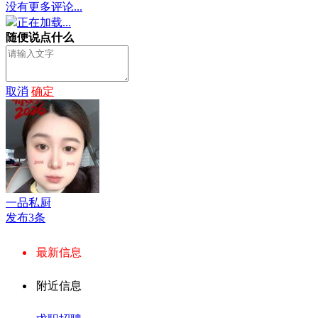
没有更多评论...
正在加载...
随便说点什么
取消
确定
一品私厨
发布3条
最新信息
附近信息