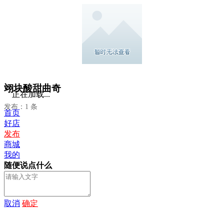
翊块酸甜曲奇
正在加载...
发布：1 条
首页
好店
发布
商城
我的
随便说点什么
取消
确定