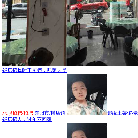
饭店招临时工厨师，配菜人员
求职招聘/招聘
东阳市/横店镇
聚缘土菜馆-
饭店招人，过年不回家