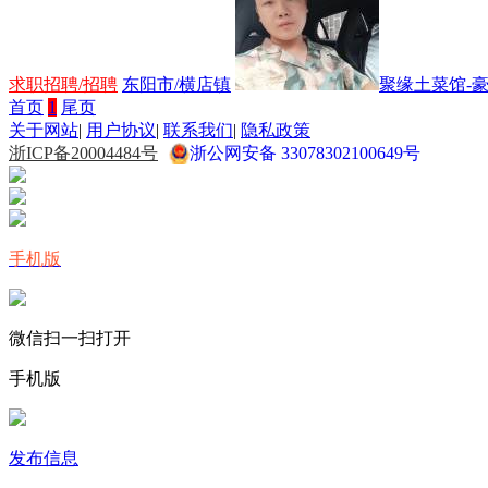
求职招聘/招聘
东阳市/横店镇
聚缘土菜馆-
首页
1
尾页
关于网站
|
用户协议
|
联系我们
|
隐私政策
浙ICP备20004484号
浙公网安备 33078302100649号
手机版
微信扫一扫打开
手机版
发布信息