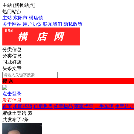
主站
[
切换站点
]
热门站点
主站
东阳市
横店镇
关于网站
用户协议
联系我们
隐私政策
分类信息
分类信息
同城好店
头条文章
搜 索
点击登录
发布信息
首页
求职招聘
租房售房
闲置物品
商家优惠
二手车辆
生意转让
聚缘土菜馆-豪
共发布了
2
条