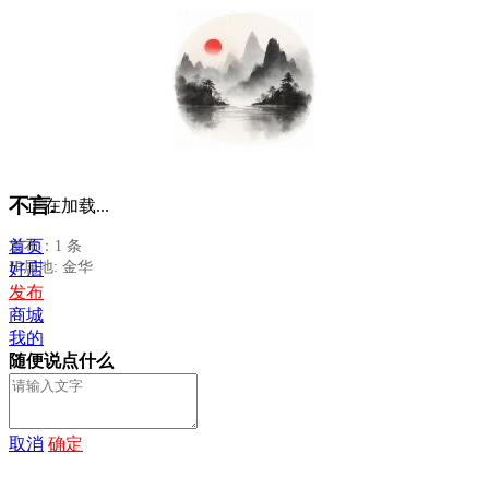
不言.
正在加载...
首页
发布：1 条
IP属地: 金华
好店
发布
商城
我的
随便说点什么
取消
确定