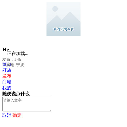
He
正在加载...
发布：1 条
首页
IP属地: 宁波
好店
发布
商城
我的
随便说点什么
取消
确定